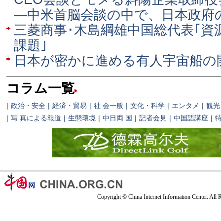
―中米首脳会談の中で、日本政府
三菱商事･木島綱雄中国総代表｢資
課題｣
日本が密かに進める有人宇宙船の
コラム一覧
|
政治・安全
|
経済・貿易
|
社 会一般
|
文化・科学
|
エンタメ
|
観光
|
写 真による報道
|
生態環境
|
中日両 国
|
記者会見
|
中国語講座
|