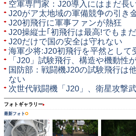
空軍専門家：J20導入にはまだ長
J20がア太地域の軍備競争の引き
J20初飛行に軍事ファンが熱狂
J20操縦士｢初飛行は最高!でもま
J20だけで国の安全は守れない
海軍少将:J20初飛行を平然とし
「J20」試験飛行、構造や機動性
国防部：戦闘機J20の試験飛行は
ない
次世代戦闘機「J20」、衛星攻撃