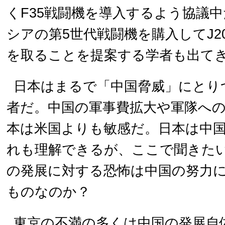
くF35戦闘機を導入するよう協議
シアの第5世代戦闘機を購入してJ2
を取ることを提案する学者も出て
日本はまるで「中国脅威」にとり
者だ。中国の軍事費拡大や軍隊へ
本は米国よりも敏感だ。日本は中
れも理解できるが、ここで聞きた
の発展に対する恐怖は中国の努力
ものなのか？
東京の不満の多くは中国の発展自