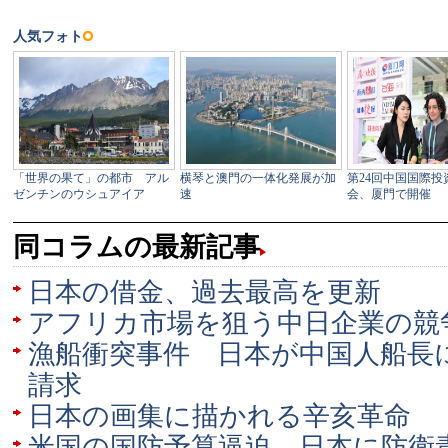
同コラムの最新記事
日本の借金、過去最高を更新
アフリカ市場を狙う中日企業の競
漁船衝突事件 日本が中国人船長に
請求
日本の画集に描かれる辛亥革命
米国の国防予算逼迫 日本に防衛