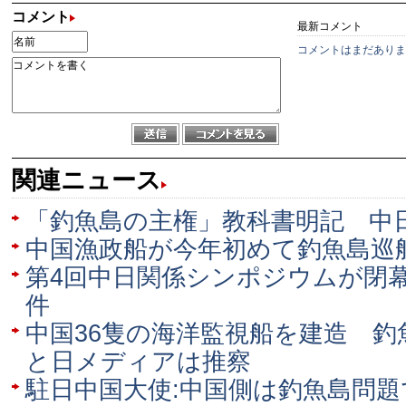
コメント
最新コメント
コメントはまだありま
関連ニュース
「釣魚島の主権」教科書明記 中
中国漁政船が今年初めて釣魚島巡
第4回中日関係シンポジウムが閉
件
中国36隻の海洋監視船を建造 釣
と日メディアは推察
駐日中国大使:中国側は釣魚島問