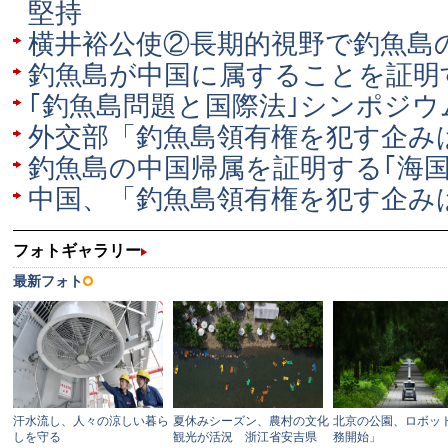
堅持
横井裕公使②長期的視野で釣魚島
釣魚島が中国に属することを証明
｢釣魚島問題と国際法｣シンポジウ
外交部「釣魚島領有権を犯す企み
釣魚島の中国帰属を証明する｢海国
中国、「釣魚島領有権を犯す企み