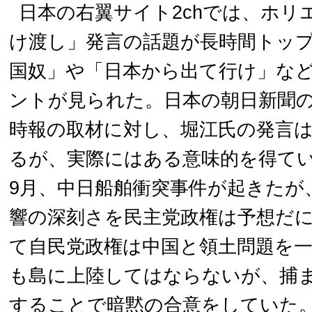
日本の右翼サイト2chでは、ホリ
け渡し」発言の話題が長時間トッ
国奴」や「日本から出て行け」な
ントが見られた。日本の朝日新聞の
時報の取材に対し、堀江氏の発言
るが、実際にはある意味的を得て
9月、中日船舶衝突事件が起きたが
響の深刻さを民主党政権は予想だ
て自民党政権は中国と領土問題を
も島に上陸してはならないが、捕
することで暗黙の合意をしていた