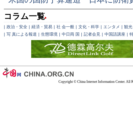
コラム一覧
|
政治・安全
|
経済・貿易
|
社 会一般
|
文化・科学
|
エンタメ
|
観光
|
写 真による報道
|
生態環境
|
中日両 国
|
記者会見
|
中国語講座
|