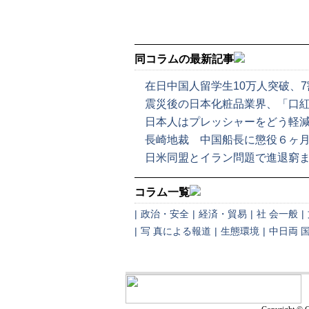
同コラムの最新記事
在日中国人留学生10万人突破、
震災後の日本化粧品業界、「口
日本人はプレッシャーをどう軽
長崎地裁 中国船長に懲役６ヶ
日米同盟とイラン問題で進退窮
コラム一覧
|
政治・安全
|
経済・貿易
|
社 会一般
|
|
写 真による報道
|
生態環境
|
中日両 