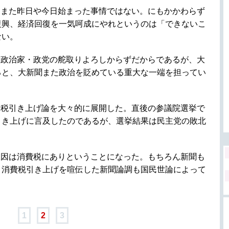
もまた昨日や今日始まった事情ではない。にもかかわらず
復興、経済回復を一気呵成にやれというのは「できないこ
ない。
は政治家・政党の舵取りよろしからずだからであるが、大
ると、大新聞また政治を貶めている重大な一端を担ってい
費税引き上げ論を大々的に展開した。直後の参議院選挙で
引き上げに言及したのであるが、選挙結果は民主党の敗北
敗因は消費税にありということになった。もちろん新聞も
、消費税引き上げを喧伝した新聞論調も国民世論によって
1
2
3