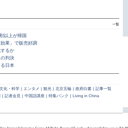
一覧
7割以上が帰国
紅効果」で販売好調
減するか
月の判決
まる日本
文化・科学
|
エンタメ
|
観光
|
北京五輪
|
政府白書
|
記事一覧
国
|
記者会見
|
中国語講座
|
特集バンク
|
Living in China