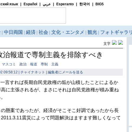
文字
政治報道で専制主義を排除すべき
： マスコミ 政治 報道 専制 主義
2 09:58:12 | チャイナネット |
編集者にメールを送る
、一言すれば長期自民党政権の垢が山積したことによるか
声高に主張されるが、まさにそれは自民党政権が積み重ね
る。
らの懸案であったが、経済がそこそこ好調であったから長
011.3.11震災によって問題解決はますます難しくなって