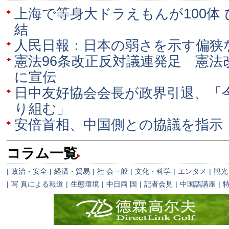
上海で等身大ドラえもんが100体
結
人民日報：日本の弱さを示す偏狭
憲法96条改正反対議連発足 憲法
に宣伝
日中友好協会会長が政界引退、「
り組む」
安倍首相、中国側との協議を指示
コラム一覧
|
政治・安全
|
経済・貿易
|
社 会一般
|
文化・科学
|
エンタメ
|
観光
|
写 真による報道
|
生態環境
|
中日両 国
|
記者会見
|
中国語講座
|