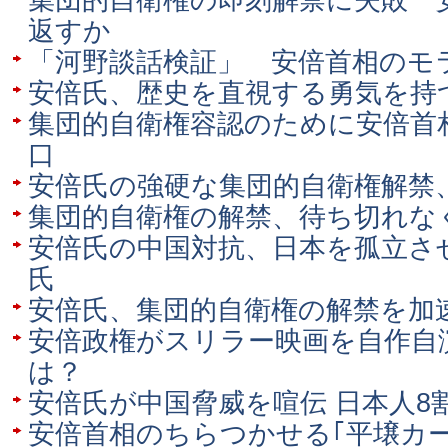
集団的自衛権の即刻解禁に失敗 
返すか
「河野談話検証」 安倍首相のモ
安倍氏、歴史を直視する勇気を持
集団的自衛権容認のために安倍首
口
安倍氏の強硬な集団的自衛権解禁
集団的自衛権の解禁、待ち切れな
安倍氏の中国対抗、日本を孤立さ
氏
安倍氏、集団的自衛権の解禁を加
安倍政権がスリラー映画を自作自
は？
安倍氏が中国脅威を喧伝 日本人8
安倍首相のちらつかせる｢平壌カー