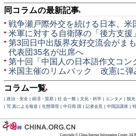
同コラムの最新記事
戦争瀬戸際外交を続ける日本、米
米軍に対する自衛隊の「後方支援
第3回日中出版界友好交流会がまも
代表団35名が出席へ
第十回「中国人の日本語作文コン
米国主催のリムパック 改憲に弾
コラム一覧
|
政治・安全
|
経済・貿易
|
社 会一般
|
文化・科学
|
エンタメ
|
観光
|
写 真による報道
|
生態環境
|
中日両 国
|
記者会見
|
中国語講座
|