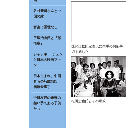
国
谷村新司さんと中
国の縁
音楽に国境なし
手塚治虫氏と『孫
悟空』
医師は松田宏也氏に両手の切断手
術を施した
ジャッキー･チェン
と日本の映画ファ
ン
日本生まれ、中国
育ちの｢磁娃娃｣
福原愛選手
中日友好の未来の
松田宏也氏とその母親
担い手である子供
たち