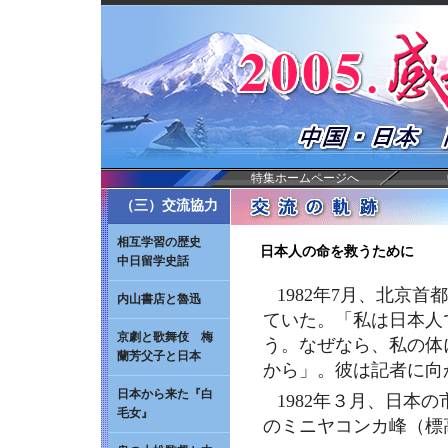
特集ホームページへ
（三）交流協力
相互学習の歴史
日本人の命を救うために
中日留学史話
1982年7月、北京
内山書店と魯迅
ていた。「私は日本人
京劇と歌舞伎 梅
う。なぜなら、私の体
蘭芳父子と日本
から」。彼は記者に向
日本から来た『白
1982年３月、日本
毛女』
のミニヤコンカ峰（標高