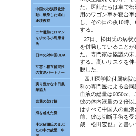
た。医師たちは車で松
中国の砂漠緑化活
用のワゴン車を寝台車
動に献身した遠山
正瑛教授
し、その日の夜10時
する。
ニヤ遺跡にロマン
を求める小島康誉
27日、松田氏の病状
氏
を併発していることが
た。専門家は協議の末
日本の対中国ODA
する。高いリスクを伴
互恵・相互補完性
脱した。
の貿易パートナー
四川医学院付属病院
実り豊かな中日農
科の専門医による合同
業協力
血液の総量は6050cc
彼の体内液量の２倍以
言葉の架け橋
はすべて中国人の血液
海を越えた愛
前、彼は切断手術を受
歳 松田宏也」と書い
小沢征爾氏のまぶ
たの中の故里 中