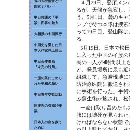
鬼の大松監督と中
４月29日、登頂メン
国女子バレー
るが、天候が急変し、
う。5月1日、麓のキ
中日共通の「手
談」囲碁の魅力
ンプで待つ本隊は捜索
って19日目、登山隊
大相撲の中国興行
る。
中国史を愛した日
5月19日、日本で
本人作家井上靖氏
に入った中国のイ族の
中日合作映画
民の一人が9時間以上
『未完の対局』
と、発見場所に最も近
組織して、急遽現地に
一服の茶にこめら
防治療医院に搬送され
れた平和の願い
に手術を行った。手術
中日青年交歓活動
ぶ蘇生術が施され、松
阿波丸の引揚げ作
一命は取り留めたも
業
肢には壊死が見られた
ければならない状態で
日本人の命を救う
ために
ｍ以上離れており、そ