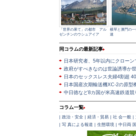
同コラムの最新記事
日本研究者、5年以内にクローン
政府がすべきなのは世論誘導か
日本のセックスレス夫婦4割超 4
日本国産次期輸送機XC-2の原型機1
中日徳など8カ国が米高速鉄道競
コラム一覧
|
政治・安全
|
経済・貿易
|
社 会一般
|
|
写 真による報道
|
生態環境
|
中日両 