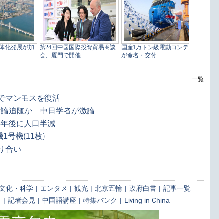
一覧
でマンモスを復活
世論追随か 中日学者が激論
0年後に人口半減
号機(11枚)
り合い
文化・科学
|
エンタメ
|
観光
|
北京五輪
|
政府白書
|
記事一覧
国
|
記者会見
|
中国語講座
|
特集バンク
|
Living in China