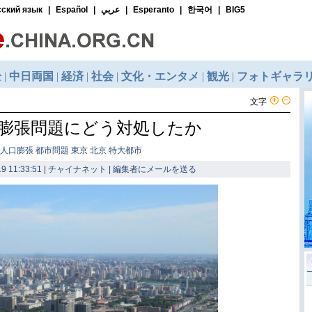
文字
膨張問題にどう対処したか
 人口膨張 都市問題 東京 北京 特大都市
9 11:33:51 | チャイナネット |
編集者にメールを送る