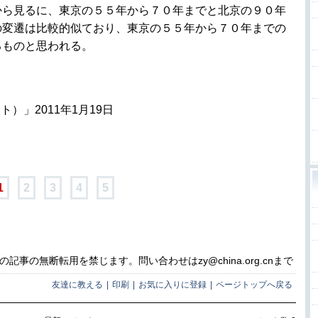
から見るに、東京の５５年から７０年までと北京の９０年
の変遷は比較的似ており、東京の５５年から７０年までの
るものと思われる。
）」2011年1月19日
1
2
3
4
5
事の無断転用を禁じます。問い合わせはzy@china.org.cnまで
友達に教える
|
印刷
|
お気に入りに登録
|
ページトップへ戻る