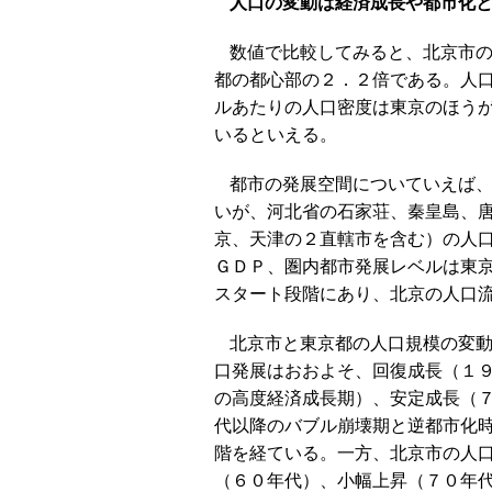
人口の変動は経済成長や都市化
数値で比較してみると、北京市の
都の都心部の２．２倍である。人
ルあたりの人口密度は東京のほう
いるといえる。
都市の発展空間についていえば
いが、河北省の石家荘、秦皇島、
京、天津の２直轄市を含む）の人
ＧＤＰ、圏内都市発展レベルは東
スタート段階にあり、北京の人口
北京市と東京都の人口規模の変
口発展はおおよそ、回復成長（１
の高度経済成長期）、安定成長（
代以降のバブル崩壊期と逆都市化
階を経ている。一方、北京市の人
（６０年代）、小幅上昇（７０年