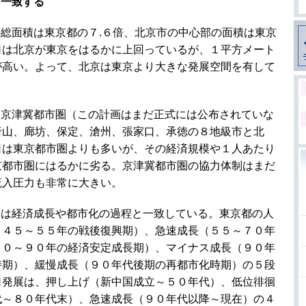
と一致する
総面積は東京都の７.６倍、北京市の中心部の面積は東京
口は北京が東京をはるかに上回っているが、１平方メート
が高い。よって、北京は東京より大きな発展空間を有して
、京津冀都市圏（この計画はまだ正式には公布されていな
唐山、廊坊、保定、滄州、張家口、承徳の８地級市と北
口は東京都市圏よりも多いが、その経済規模や１人あたり
京都市圏にはるかに劣る。京津冀都市圏の協力体制はまだ
流入圧力も非常に大きい。
動は経済成長や都市化の過程と一致している。東京都の人
９４５～５５年の戦後復興期）、急速成長（５５～７０年
７０～９０年の経済安定成長期）、マイナス成長（９０年
時期）、緩慢成長（９０年代後期の再都市化時期）の５段
口発展は、押し上げ（新中国成立～５０年代）、低位徘徊
代～８０年代末）、急速成長（９０年代以降～現在）の４