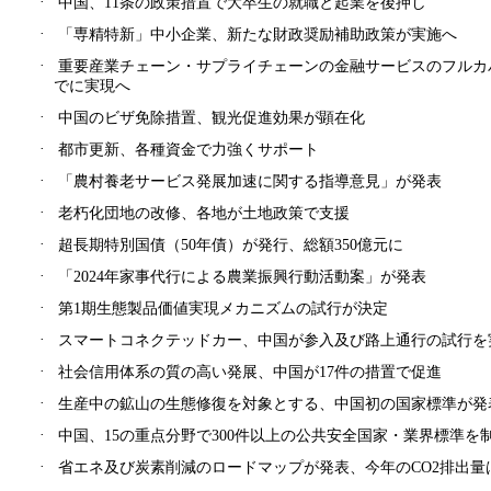
·
中国、11条の政策措置で大卒生の就職と起業を後押し
·
「専精特新」中小企業、新たな財政奨励補助政策が実施へ
·
重要産業チェーン・サプライチェーンの金融サービスのフルカ
でに実現へ
·
中国のビザ免除措置、観光促進効果が顕在化
·
都市更新、各種資金で力強くサポート
·
「農村養老サービス発展加速に関する指導意見」が発表
·
老朽化団地の改修、各地が土地政策で支援
·
超長期特別国債（50年債）が発行、総額350億元に
·
「2024年家事代行による農業振興行動活動案」が発表
·
第1期生態製品価値実現メカニズムの試行が決定
·
スマートコネクテッドカー、中国が参入及び路上通行の試行を
·
社会信用体系の質の高い発展、中国が17件の措置で促進
·
生産中の鉱山の生態修復を対象とする、中国初の国家標準が発
·
中国、15の重点分野で300件以上の公共安全国家・業界標準を
·
省エネ及び炭素削減のロードマップが発表、今年のCO2排出量は