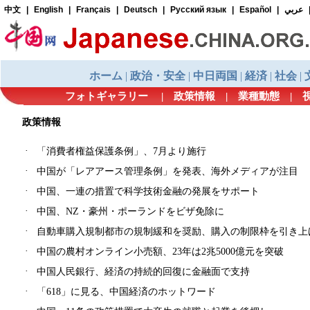
フォトギャラリー
|
政策情報
|
業種動態
|
政策情報
·
「消費者権益保護条例」、7月より施行
·
中国が「レアアース管理条例」を発表、海外メディアが注目
·
中国、一連の措置で科学技術金融の発展をサポート
·
中国、NZ・豪州・ポーランドをビザ免除に
·
自動車購入規制都市の規制緩和を奨励、購入の制限枠を引き上
·
中国の農村オンライン小売額、23年は2兆5000億元を突破
·
中国人民銀行、経済の持続的回復に金融面で支持
·
「618」に見る、中国経済のホットワード