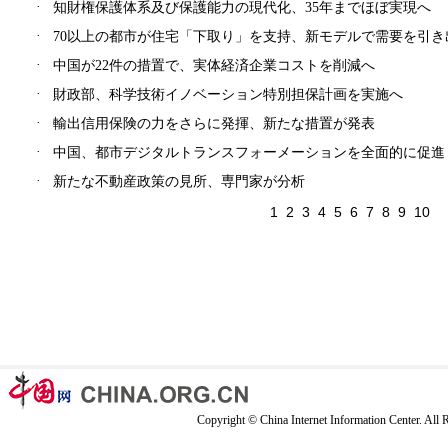
·
知財権保護体系及び保護能力の現代化、35年までほぼ実現へ
·
70以上の都市が住宅「下取り」を支持、新モデルで需要を引き
·
中国が22件の措置で、実体経済企業コストを削減へ
·
財政部、科学技術イノベーション特別担保計画を実施へ
·
輸出信用保険の力をさらに発揮、新たな措置が発表
·
中国、都市デジタルトランスフォーメーションを全面的に促進
·
新たな不動産政策の見所、専門家が分析
1
2
3
4
5
6
7
8
9
10