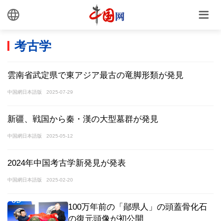
考古学
雲南省武定県で東アジア最古の竜脚形類が発見
中国網日本語版
2025-07-29
新疆、戦国から秦・漢の大型墓群が発見
中国網日本語版
2025-05-12
2024年中国考古学新発見が発表
中国網日本語版
2025-02-20
100万年前の「鄖県人」の頭蓋骨化石
の復元頭像が初公開