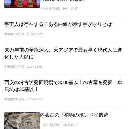
中国網日本語版
2024-12-27
宇宙人は存在する？ある曲線が示す手がかりとは
中国網日本語版
2024-12-23
30万年前の華龍洞人、東アジアで最も早く現代人に進
化した人類に
中国網日本語版
2024-12-09
西安の考古学発掘現場で3000基以上の古墓を発掘 車
馬坑は30基以上
中国国際放送局
2024-10-19
内蒙古の「植物のポンペイ遺跡」
中国網日本語版
2024-09-07