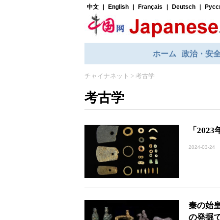
チャイナネット
>
考古学
考古学
「202
2024-03-24
秦の始
の発掘