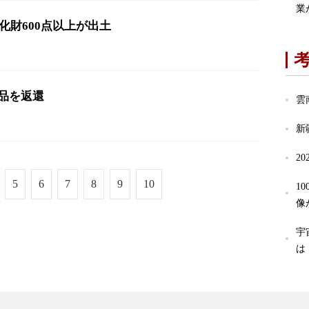
業
化財600点以上が出土
品を返還
雲
新
2
5
6
7
8
9
10
1
像
宇
は