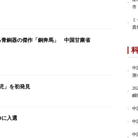
市
ミ
貴
る青銅器の傑作「銅奔馬」 中国甘粛省
中
測
児」を初発見
2
瞬
中
9に入選
中
中