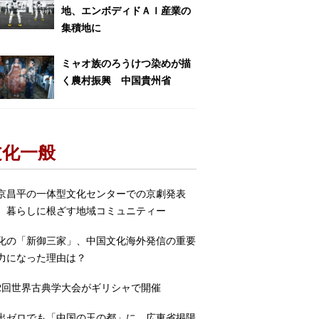
地、エンボディドＡＩ産業の
集積地に
ミャオ族のろうけつ染めが描
く農村振興 中国貴州省
文化一般
京昌平の一体型文化センターでの京劇発表
 暮らしに根ざす地域コミュニティー
化の「新御三家」、中国文化海外発信の重要
力になった理由は？
2回世界古典学大会がギリシャで開催
出ゼロでも「中国の玉の都」に 広東省掲陽