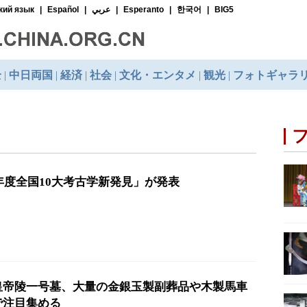
3年度全国10大考古学新発見」が発表
皇帝陵一号墓、大量の金銀玉製副葬品や木製馬車
で注目集める