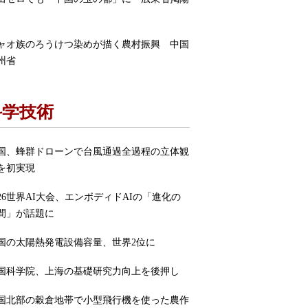
ャオ族のろうけつ染めが描く農村振興 中国
州省
科学技術
国、蜂群ドローンで台風通過全過程の立体観
を初実現
026世界AI大会、エンボディドAIの「進化の
間」が話題に
国の太陽熱発電設備容量、世界2位に
国科学院、上海の基礎研究力向上を後押し
国北部の穀倉地帯で小型飛行機を使った農作