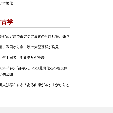
が本格化
考古学
南省武定県で東アジア最古の竜脚形類が発見
疆、戦国から秦・漢の大型墓群が発見
024年中国考古学新発見が発表
00万年前の「鄖県人」の頭蓋骨化石の復元頭
が初公開
宙人は存在する？ある曲線が示す手がかりと