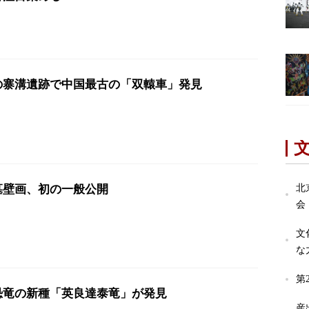
の寨溝遺跡で中国最古の「双轅車」発見
墓壁画、初の一般公開
北
会
文
な
第
恐竜の新種「英良達泰竜」が発見
産