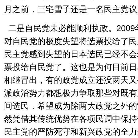
月之前，三宅雪子还是一名民主党议
二是自民党未必能顺利执政。200
对自民党的极度失望将选票投给了民
民主党感到失望的日本选民已经不会
票投给自民党了。这也是为何目前日
相继冒出，有的政党成立还没两天又
派政治势力都想极力争取那些对既有
间选民，希望成为除两大政党之外的
然凭借其传统优势在各项民调中保持
民主党的严防死守和新兴政党的全力