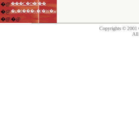
���C�O�[��
�@
�z�[���y�[�W�w
�@
�@
�@
Copyrights © 2001 C
All