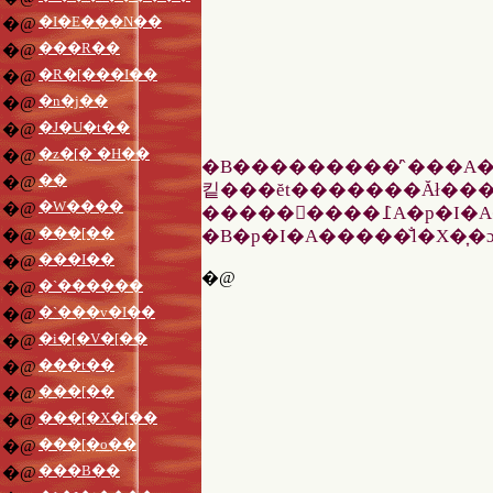
�I�E���N��
�@
���R��
�@
�R�[���I��
�@
�n�j��
�@
�J�U�t��
�@
�z�[�`�H��
�@
�B���������̓`���A�
��
�@
킽���ĕt�������Ăł���
�W����
�@
�����󂯂����߁A�p�I�A�����̐l�����͌��݂̃p�I�A�������B��W���I�ɋ��Z���Ă���n��\�\�Ïl�ȐϐΎR�p�I�A�����A�g���V�������A�T������������͉Ƌ��̎O�̑��ɈڏZ���邱�Ƃ�]�V�Ȃ����ꂽ
���[��
�@
�B�p�I�A�����̐l�X�͎
���I��
�@
�@
�`������
�@
�`���v�I��
�@
�i�[�V�[��
�@
���t��
�@
���[��
�@
���[�X�[��
�@
���[�o��
�@
���B��
�@