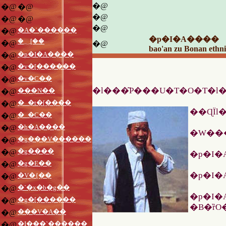
�@
�@
�@
�@
�@
�@
�@
�A�`������
�@
�p�I�A����
�؁[��
�@
�@
bao'an zu Bonan ethni
�p�I�A����
�@
�v�[������
�@
�v�C��
�@
�l���͂P���U�T�O�T�l�
���N��
�@
�_�t�[����
�@
��ɊÏl
�_�C��
�@
�h�A����
�@
�W���
�g���V������
�@
�g����
�@
�p�I�
�g�E��
�@
�p�I�
�V�{��
�@
�`�x�b�g��
�@
�p�I�
�g�[������
�@
�B�ȑO�A�p�
���V�A��
�@
�I���`������
�@