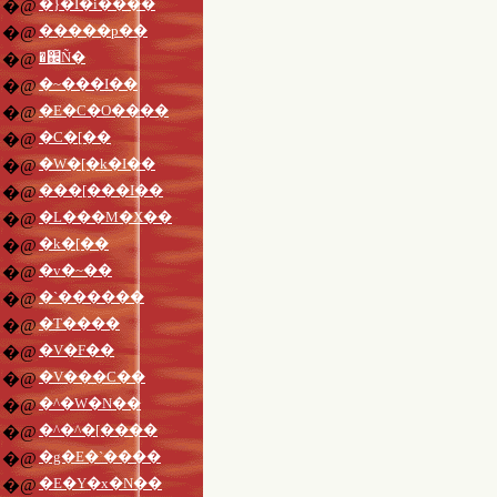
�}�I�i����
�@
�����p��
�@
�֌Ñ�
�@
�~���I��
�@
�E�C�O����
�@
�C�[��
�@
�W�[�k�I��
�@
���[���I��
�@
�L���M�X��
�@
�k�[��
�@
�v�~��
�@
�`������
�@
�T����
�@
�V�F��
�@
�V���C��
�@
�^�W�N��
�@
�^�^�[����
�@
�g�E�`����
�@
�E�Y�x�N��
�@