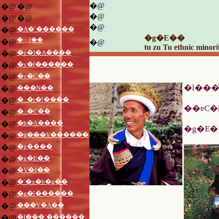
�@
�@
�@
�@
�@
�@
�@
�A�`������
�@
�g�E��
�؁[��
�@
�@
tu zu Tu ethnic minor
�p�I�A����
�@
�v�[������
�@
�v�C��
�@
�l���
���N��
�@
�_�t�[����
�@
�_�C��
�@
�h�A����
�@
�g���V������
�@
�g����
�@
�g�E��
�@
�V�{��
�@
�`�x�b�g��
�@
�g�[������
�@
���V�A��
�@
�I���`������
�@