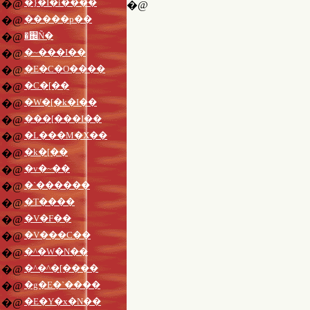
�}�I�i����
�@
�@
�����p��
�@
�֌Ñ�
�@
�~���I��
�@
�E�C�O����
�@
�C�[��
�@
�W�[�k�I��
�@
���[���I��
�@
�L���M�X��
�@
�k�[��
�@
�v�~��
�@
�`������
�@
�T����
�@
�V�F��
�@
�V���C��
�@
�^�W�N��
�@
�^�^�[����
�@
�g�E�`����
�@
�E�Y�x�N��
�@