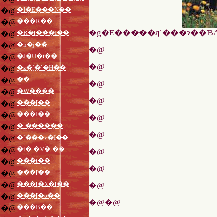
�I�E���N��
�@
���R��
�@
�R�[���I��
�@
�n�j��
�@
�@
�J�U�t��
�@
�@
�z�[�`�H��
�@
��
�@
�@
�W����
�@
�@
���[��
�@
���I��
�@
�@
�`������
�@
�@
�`���v�I��
�@
�i�[�V�[��
�@
�@
���t��
�@
�@
���[��
�@
���[�X�[��
�@
�@
���[�o��
�@
�@�@
���B��
�@