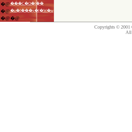
���C�O�[��
�@
�z�[���y�[�W�w
�@
�@
�@
Copyrights © 2001 C
All