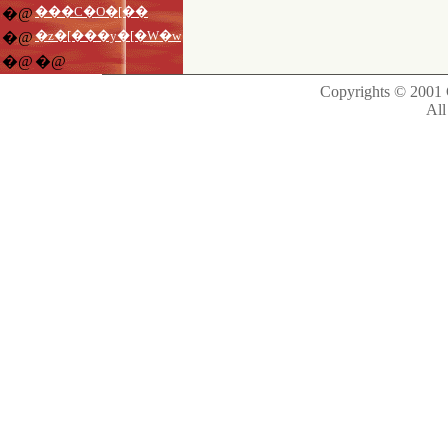
���C�O�[��
�@
�z�[���y�[�W�w
�@
�@
�@
Copyrights © 2001 C
All