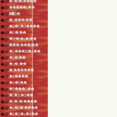
�}�I�i����
�@
�����p��
�@
�֌Ñ�
�@
�~���I��
�@
�E�C�O����
�@
�C�[��
�@
�W�[�k�I��
�@
���[���I��
�@
�L���M�X��
�@
�k�[��
�@
�v�~��
�@
�`������
�@
�T����
�@
�V�F��
�@
�V���C��
�@
�^�W�N��
�@
�^�^�[����
�@
�g�E�`����
�@
�E�Y�x�N��
�@