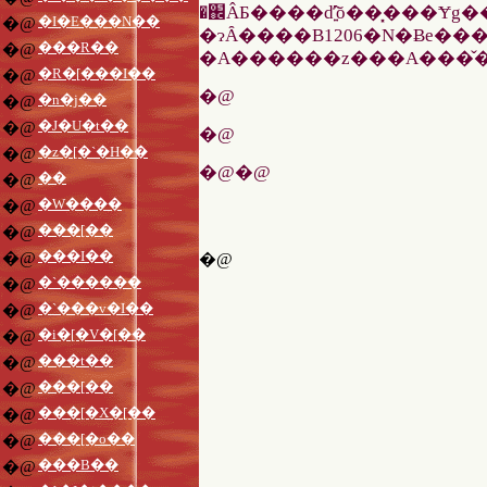
�֌ÂƂ����ď͍̂ŏ��͓���Ɏg
�I�E���N��
�@
�ɂȂ����B1206�N�Ƀe���W�����֌Â̑劾�ɐ��
���R��
�@
�R�[���I��
�@
�@
�n�j��
�@
�J�U�t��
�@
�@
�z�[�`�H��
�@
�@�@
��
�@
�W����
�@
���[��
�@
���I��
�@
�@
�`������
�@
�`���v�I��
�@
�i�[�V�[��
�@
���t��
�@
���[��
�@
���[�X�[��
�@
���[�o��
�@
���B��
�@