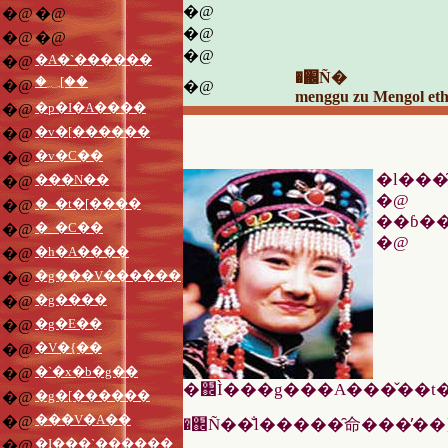
�@
�@
�@
�@
�@
�@
�@
�A�`������
�@
�֌Ñ�
�؁[��
�@
�@
menggu zu Mengol eth
�p�I�A����
�@
�v�[������
�@
�v�C��
�@
�l���
���N��
�@
�@
�_�t�[����
�@
��ɓ��
�_�C��
�@
�@
�h�A����
�@
�g���V������
�@
�g����
�@
�g�E��
�@
�V�{��
�@
�`�x�b�g��
�@
�g�[������
�@
���V�A��
�@
�֌Ñ��̐l�����̑命���̓�
�I���`������
�@