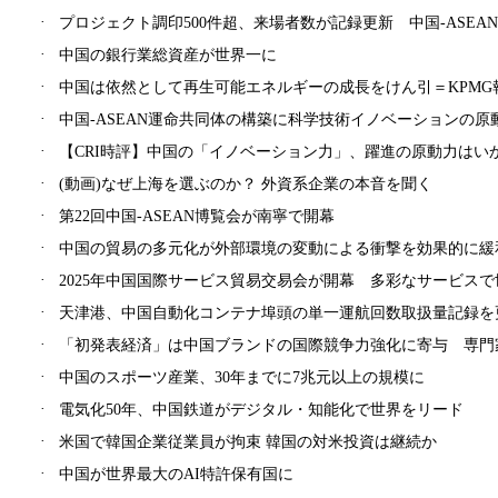
·
プロジェクト調印500件超、来場者数が記録更新 中国-ASEA
·
中国の銀行業総資産が世界一に
·
中国は依然として再生可能エネルギーの成長をけん引＝KPMG
·
中国-ASEAN運命共同体の構築に科学技術イノベーションの原
·
【CRI時評】中国の「イノベーション力」、躍進の原動力はい
·
(動画)なぜ上海を選ぶのか？ 外資系企業の本音を聞く
·
第22回中国-ASEAN博覧会が南寧で開幕
·
中国の貿易の多元化が外部環境の変動による衝撃を効果的に緩
·
2025年中国国際サービス貿易交易会が開幕 多彩なサービス
·
天津港、中国自動化コンテナ埠頭の単一運航回数取扱量記録を
·
「初発表経済」は中国ブランドの国際競争力強化に寄与 専門
·
中国のスポーツ産業、30年までに7兆元以上の規模に
·
電気化50年、中国鉄道がデジタル・知能化で世界をリード
·
米国で韓国企業従業員が拘束 韓国の対米投資は継続か
·
中国が世界最大のAI特許保有国に