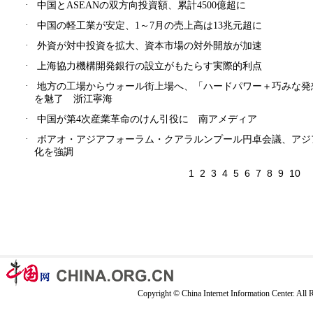
·
中国とASEANの双方向投資額、累計4500億超に
·
中国の軽工業が安定、1～7月の売上高は13兆元超に
·
外資が対中投資を拡大、資本市場の対外開放が加速
·
上海協力機構開発銀行の設立がもたらす実際的利点
·
地方の工場からウォール街上場へ、「ハードパワー＋巧みな発想
を魅了 浙江寧海
·
中国が第4次産業革命のけん引役に 南アメディア
·
ボアオ・アジアフォーラム・クアラルンプール円卓会議、アジ
化を強調
1
2
3
4
5
6
7
8
9
10