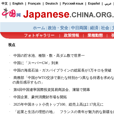
フォトギャラリー
|
政策情報
|
業種動態
|
視点
·
中国の貯水池、種類・数・高ダム数で世界一
·
中国に「スーパーGW」到来
·
中国の海底石油・ガスパイプラインの総延長が1万キロを突破
·
商務部「中国がWTO交渉で新たな特別かつ異なる待遇を求め
の責任感示すもの」
·
第6回中国遼寧国際投資貿易商談会、瀋陽で開幕
·
中国企業、豪州消費財市場を開拓
·
2025年中国ネット小売トップ100、総売上高は2.17兆元に
·
「起業と生活の理想の地」 フランスの青年が魅力的な新疆を