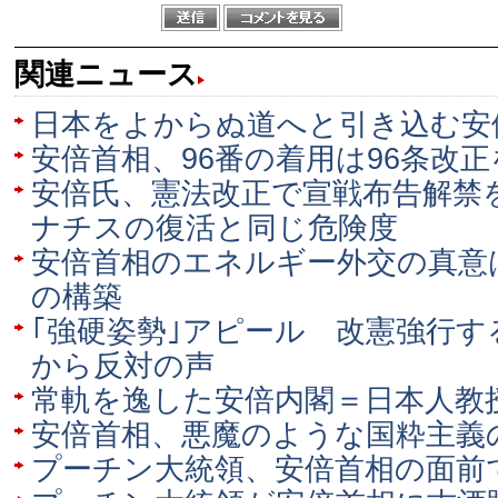
関連ニュース
日本をよからぬ道へと引き込む安
安倍首相、96番の着用は96条改
安倍氏、憲法改正で宣戦布告解禁
ナチスの復活と同じ危険度
安倍首相のエネルギー外交の真意
の構築
｢強硬姿勢｣アピール 改憲強行す
から反対の声
常軌を逸した安倍内閣＝日本人教
安倍首相、悪魔のような国粋主義
プーチン大統領、安倍首相の面前