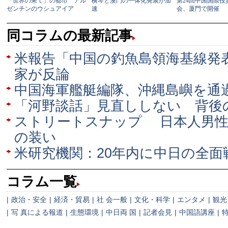
同コラムの最新記事
米報告「中国の釣魚島領海基線発
家が反論
中国海軍艦艇編隊、沖縄島嶼を通
「河野談話」見直ししない 背後
ストリートスナップ 日本人男性
の装い
米研究機関：20年内に中日の全面
コラム一覧
|
政治・安全
|
経済・貿易
|
社 会一般
|
文化・科学
|
エンタメ
|
観光
|
写 真による報道
|
生態環境
|
中日両 国
|
記者会見
|
中国語講座
|