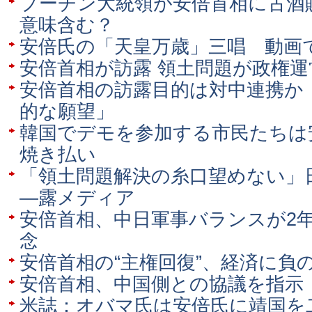
プーチン大統領が安倍首相に古酒
意味含む？
安倍氏の「天皇万歳」三唱 動画
安倍首相が訪露 領土問題が政権
安倍首相の訪露目的は対中連携か
的な願望」
韓国でデモを参加する市民たちは
焼き払い
「領土問題解決の糸口望めない」
―露メディア
安倍首相、中日軍事バランスが2
念
安倍首相の“主権回復”、経済に負
安倍首相、中国側との協議を指示
米誌：オバマ氏は安倍氏に靖国を