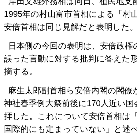
岸田文雄外務相は同日、植民地支
1995年の村山富市首相による「村
安倍首相は同じ見解だと表明した
日本側の今回の表明は、安倍政権
誤った言動に対する批判に答えた
摘する。
麻生太郎副首相ら安倍内閣の閣僚が
神社春季例大祭前後に170人近い
拝した。これについて安倍首相は
国際的にも定まっていない」と述