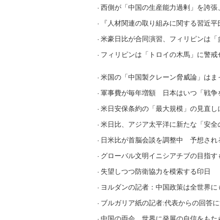
西側が「中国の生産能力過剰」を誇張
·
『人材関連の取り組みに関する習近平
·
米豪日比が合同演習、フィリピンは「
·
フィリピンは「トロイの木馬」に警戒
·
米国の「中国製クレーン脅威論」はま
·
軍事費が毎年増額 日本はいつ「戦争
·
米日安保条約の「最大規模」の見直し
·
米日比、アジア太平洋に新たな「安全
·
日米比が首脳会談を調整中 予想され
·
グローバル文明イニシアチブの目指す
·
失望しつつ防衛協力を模索する印日
·
ヨルダンの記者：中国政策は全世界に
·
ブルガリア紙の記者:代表からの回答
·
中国の両会、世界に発展の自信をもた
·