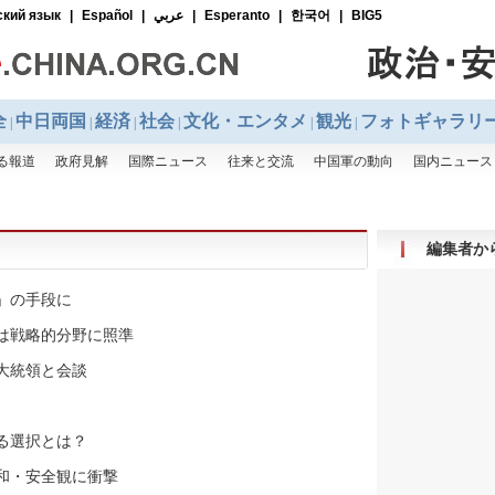
編集者か
」の手段に
は戦略的分野に照準
大統領と会談
る選択とは？
和・安全観に衝撃