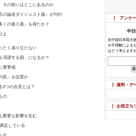
、その狙いはどこにあるのか
氏の論述ダイジェスト版』が刊行
アンケ
多くの後ろ盾」を得たか？
せよ
ったく成り立たない
を渇望する国」になるか？
に要警戒
の罠」を設置か
資料・デ
る3つの合意とは？
もの
お役立ち
も重要な影響を生む
に満足している
らす