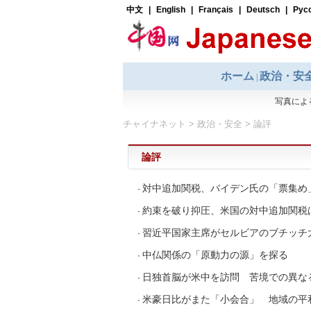
チャイナネット
>
政治・安全
>
論評
論評
対中追加関税、バイデン氏の「票集め
·
約束を破り抑圧、米国の対中追加関税
·
習近平国家主席がセルビアのブチッチ
·
中仏関係の「原動力の源」を探る
·
日独首脳が米中を訪問 苦境での異な
·
米豪日比がまた「小会合」 地域の平
·