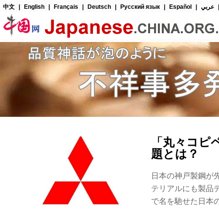
な問
不祥事多発
これまでの不正問
三菱マ
が、先ごろ発覚し
で世界
ある…
あるの